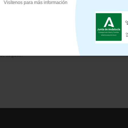
Visítenos para más información
que
tenemos nueva web de la Clínica SumaSalud
. Una página com
estros pacientes o visitantes de todos los servicios que ofrecem
alidades, equipo y profesionales que forman parte de nuestra clín
 los dispositivos
, tanto ordenadores como móviles o tabletas. Te
, también verás una
renovación de nuestras redes sociales
en los 
ue os guste!