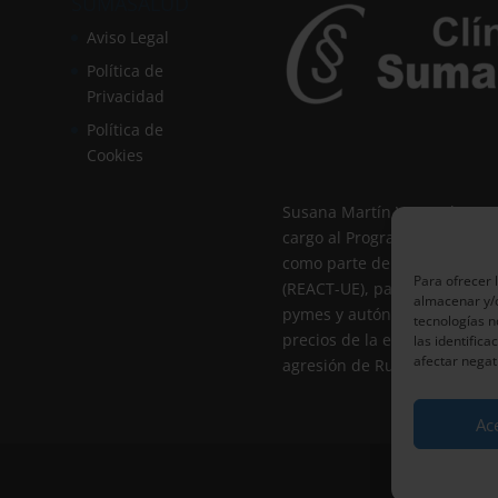
SUMASALUD
Aviso Legal
Política de
Privacidad
Política de
Cookies
Susana Martín Vargas ha rec
cargo al Programa Operativo
como parte de la respuesta 
Para ofrecer 
(REACT-UE), para compensar e
almacenar y/o
pymes y autónomos especialm
tecnologías 
precios de la electricidad p
las identifica
afectar negat
agresión de Rusia contra Ucr
Ac